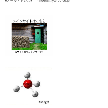
■メールアドレス■ nino60c@yahoo.co.jp