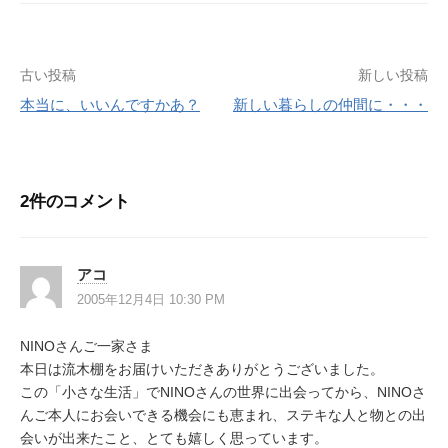
投
古い投稿
新しい投稿
本当に、いいんですかあ？
新しい暮らしの仲間に・・・
稿
ナ
ビ
2件のコメント
ゲ
ー
アコ
シ
2005年12月4日 10:30 PM
ョ
NINOさんご一家さま
ン
本日は流木棚をお届けいただきありがとうございました。
この「小さな生活」でNINOさんの世界に出会ってから、NINOさ
んご本人にお会いできる機会にも恵まれ、ステキな人と物との出
会いが出来たこと、とても嬉しく思っています。