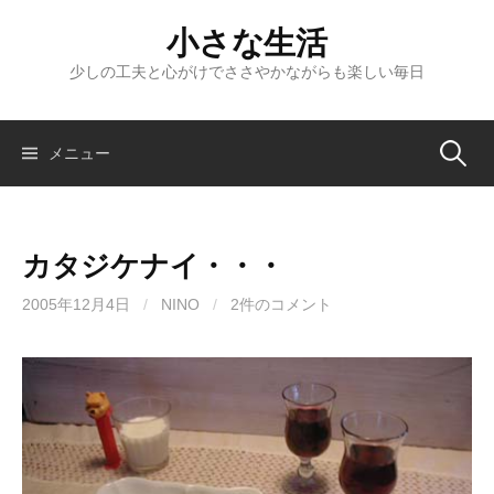
コ
小さな生活
ン
テ
少しの工夫と心がけでささやかながらも楽しい毎日
ン
ツ
へ
検
メニュー
ス
キ
索:
ッ
カタジケナイ・・・
プ
2005年12月4日
/
NINO
/
2件のコメント