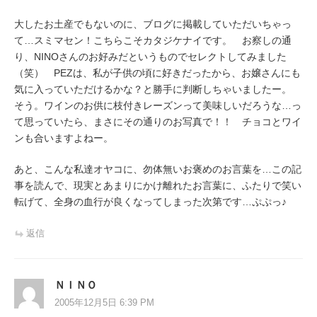
大したお土産でもないのに、ブログに掲載していただいちゃっ
て…スミマセン！こちらこそカタジケナイです。 お察しの通
り、NINOさんのお好みだというものでセレクトしてみました
（笑） PEZは、私が子供の頃に好きだったから、お嬢さんにも
気に入っていただけるかな？と勝手に判断しちゃいましたー。
そう。ワインのお供に枝付きレーズンって美味しいだろうな…っ
て思っていたら、まさにその通りのお写真で！！ チョコとワイ
ンも合いますよねー。
あと、こんな私達オヤコに、勿体無いお褒めのお言葉を…この記
事を読んで、現実とあまりにかけ離れたお言葉に、ふたりで笑い
転げて、全身の血行が良くなってしまった次第です…ぷぷっ♪
返信
ＮＩＮＯ
2005年12月5日 6:39 PM