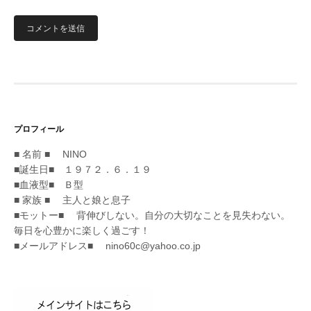
プロフィール
■ 名前 ■ NINO
■誕生日■ １９７２．６．１９
■血液型■ Ｂ型
■ 家族 ■ 主人と娘と息子
■モットー■ 背伸びしない。自分の大切なことを見失わない。
毎日を心豊かに楽しく過ごす！
■メールアドレス■ nino60c@yahoo.co.jp