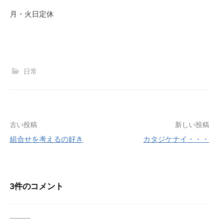
月・火日定休
日常
投
古い投稿
新しい投稿
組合せを考えるの好き
カタジケナイ・・・
稿
ナ
ビ
3件のコメント
ゲ
ー