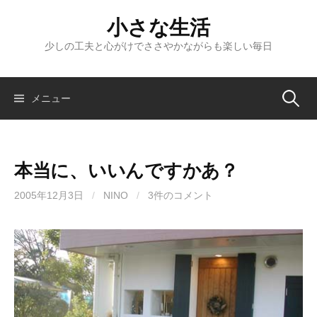
コ
小さな生活
ン
テ
少しの工夫と心がけでささやかながらも楽しい毎日
ン
ツ
へ
検
メニュー
ス
キ
索:
ッ
本当に、いいんですかあ？
プ
2005年12月3日
/
NINO
/
3件のコメント