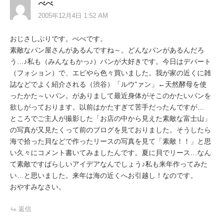
べべ
シ
2005年12月4日 1:52 AM
ョ
おじさしぶりです。べべです。
ン
素敵なパン屋さんがあるんですね～。どんなパンがあるんだろ
う…♪私も（みんなもかっ♪）パンが大好きです。今日はデパート
（フォション）で、エピやら色々買いました。我が家の近くに雑
誌などでよく紹介される（渋谷）「ルウ”ァン」←天然酵母を使
ったかた～いパン。がありまして最近身体がそこのかたいパンを
欲しがっております。以前はかたすぎて苦手だったんですが…
ところでご主人が撮影した「お店の中から見えた素敵な富士山」
の写真が又見たくって前のブログを見ておりました。そうしたら
海で拾った貝などで作ったリースの写真を見て「素敵！！」と思
い久々にコメント書いてみましたんです。夏に貝でリース…なん
て素敵ですばらしいアイデアなんでしょう♪私も来年作ってみた
い…と思いました。来年は海の近くへお引越し！なのです。
おやすみなさい。
返信