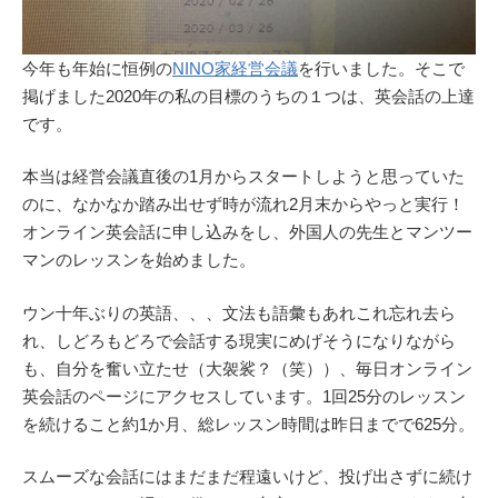
今年も年始に恒例の
NINO家経営会議
を行いました。そこで
掲げました2020年の私の目標のうちの１つは、英会話の上達
です。
本当は経営会議直後の1月からスタートしようと思っていた
のに、なかなか踏み出せず時が流れ2月末からやっと実行！
オンライン英会話に申し込みをし、外国人の先生とマンツー
マンのレッスンを始めました。
ウン十年ぶりの英語、、、文法も語彙もあれこれ忘れ去ら
れ、しどろもどろで会話する現実にめげそうになりながら
も、自分を奮い立たせ（大袈裟？（笑））、毎日オンライン
英会話のページにアクセスしています。1回25分のレッスン
を続けること約1か月、総レッスン時間は昨日までで625分。
スムーズな会話にはまだまだ程遠いけど、投げ出さずに続け