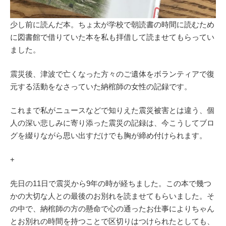
少し前に読んだ本。ちょ太が学校で朝読書の時間に読むため
に図書館で借りていた本を私も拝借して読ませてもらってい
ました。
震災後、津波で亡くなった方々のご遺体をボランティアで復
元する活動をなさっていた納棺師の女性の記録です。
これまで私がニュースなどで知りえた震災被害とは違う、個
人の深い悲しみに寄り添った震災の記録は、今こうしてブロ
グを綴りながら思い出すだけでも胸が締め付けられます。
+
先日の11日で震災から9年の時が経ちました。この本で幾つ
かの大切な人との最後のお別れを読ませてもらいました。そ
の中で、納棺師の方の懸命で心の通ったお仕事によりちゃん
とお別れの時間を持つことで区切りはつけられたとしても、