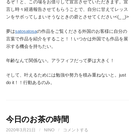
るぞ！と、この場をお借りして宣言させていただきます。宣
言し時々経過報告させてもらうことで、自分に甘えてレッス
ンをサボってしまいそうなときの砦とさせてください<(_ _)>
夢は
satosatosa
の作品をご覧くださる外国のお客様に自分の
言葉で作品を紹介をすること！！いつかは外国でも作品を展
示する機会を持ちたい。
年齢なんて関係ない。アラフィフだって夢は大きく！
そして、叶えるためには勉強や努力を積み重ねないと。just
do it！！行動あるのみ。
今日のお茶の時間
2020年3月21日
/
NINO
/
コメントする