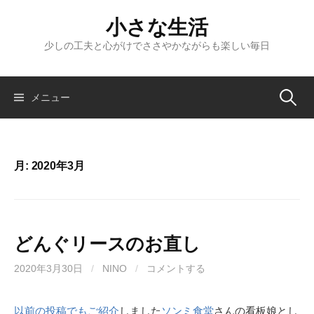
コ
小さな生活
ン
テ
少しの工夫と心がけでささやかながらも楽しい毎日
ン
ツ
へ
検
メニュー
ス
キ
索:
ッ
プ
月:
2020年3月
どんぐリースのお直し
2020年3月30日
/
NINO
/
コメントする
以前の投稿でもご紹介
しました
ソンミ食堂
さんの看板娘とし