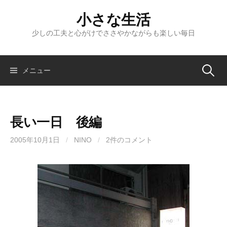
コ
小さな生活
ン
テ
少しの工夫と心がけでささやかながらも楽しい毎日
ン
ツ
へ
検
メニュー
ス
キ
索:
ッ
長い一日 後編
プ
2005年10月1日
/
NINO
/
2件のコメント