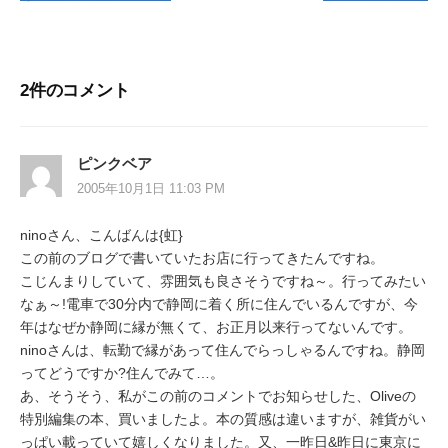
稿
ナ
ビ
2件のコメント
ゲ
ー
ピンクベア
シ
2005年10月1日 11:03 PM
ョ
ninoさん、こんばんは{虹}
ン
この前のブログで書いていたお店に行ってきたんですね。
こじんまりしていて、雰囲気も良さそうですね～。行ってみたい
なぁ～!電車で30分内で静岡に着く所に住んでいるんですが、今
年はなぜか静岡に縁が無くて、お正月以来行ってないんです。
ninoさんは、転勤で縁があって住んでらっしゃるんですね。静岡
ってどうですか?住んでみて…。
あ、そうそう、私がこの前のコメントでお知らせした、Oliveの
特別編集の本、買いましたよ。本の質感は違いますが、雑貨がい
っぱい載っていて嬉しくなりました。又、一昨日&昨日に東京に