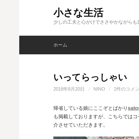
コ
小さな生活
ン
テ
少しの工夫と心がけでささやかながらも
ン
ツ
ホーム
へ
ス
キ
ッ
いってらっしゃい
プ
2018年8月20日
/
NINO
/
2件のコメ
帰省している娘にここぞとばかり
sato
も掲載しておりますが、こちらではコ
介させていただきます。