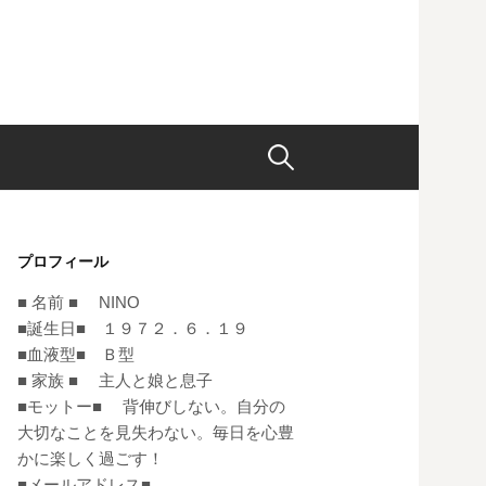
検
索:
プロフィール
■ 名前 ■ NINO
■誕生日■ １９７２．６．１９
■血液型■ Ｂ型
■ 家族 ■ 主人と娘と息子
■モットー■ 背伸びしない。自分の
大切なことを見失わない。毎日を心豊
かに楽しく過ごす！
■メールアドレス■