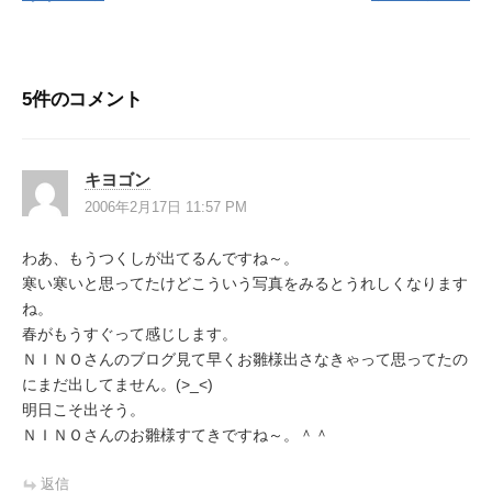
稿
ナ
ビ
5件のコメント
ゲ
ー
キヨゴン
シ
2006年2月17日 11:57 PM
ョ
わあ、もうつくしが出てるんですね～。
ン
寒い寒いと思ってたけどこういう写真をみるとうれしくなります
ね。
春がもうすぐって感じします。
ＮＩＮＯさんのブログ見て早くお雛様出さなきゃって思ってたの
にまだ出してません。(>_<)
明日こそ出そう。
ＮＩＮＯさんのお雛様すてきですね～。＾＾
返信