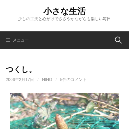
コ
小さな生活
ン
テ
少しの工夫と心がけでささやかながらも楽しい毎日
ン
ツ
へ
検
メニュー
ス
キ
索:
ッ
つくし。
プ
2006年2月17日
/
NINO
/
5件のコメント