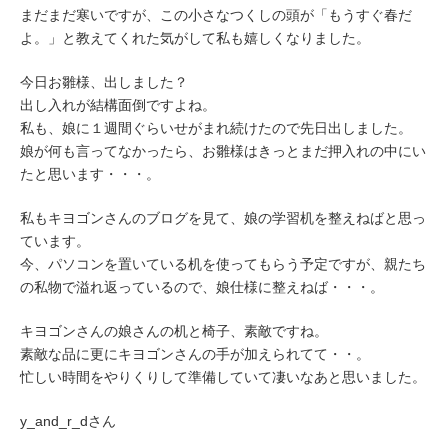
まだまだ寒いですが、この小さなつくしの頭が「もうすぐ春だ
よ。」と教えてくれた気がして私も嬉しくなりました。
今日お雛様、出しました？
出し入れが結構面倒ですよね。
私も、娘に１週間ぐらいせがまれ続けたので先日出しました。
娘が何も言ってなかったら、お雛様はきっとまだ押入れの中にい
たと思います・・・。
私もキヨゴンさんのブログを見て、娘の学習机を整えねばと思っ
ています。
今、パソコンを置いている机を使ってもらう予定ですが、親たち
の私物で溢れ返っているので、娘仕様に整えねば・・・。
キヨゴンさんの娘さんの机と椅子、素敵ですね。
素敵な品に更にキヨゴンさんの手が加えられてて・・。
忙しい時間をやりくりして準備していて凄いなあと思いました。
y_and_r_dさん