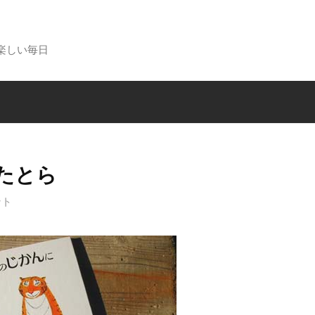
楽しい毎日
たとら
ント