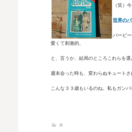
（笑）今
世界のバ
バービー
愛くて刺激的。
と、言うか、結局のところこれらを選
週末会った時も、変わらぬキュートさ
こんな３３歳もいるのね。私もガンバ
本