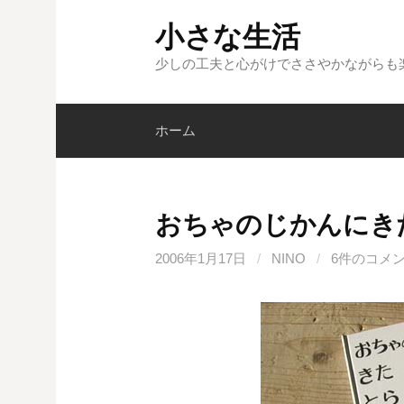
コ
小さな生活
ン
テ
少しの工夫と心がけでささやかながらも
ン
ツ
ホーム
へ
ス
キ
ッ
おちゃのじかんにき
プ
2006年1月17日
/
NINO
/
6件のコメ