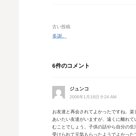
投
古い投稿
多謝。
稿
ナ
ビ
6件のコメント
ゲ
ー
ジュンコ
2006年1月18日 9:24 AM
シ
ョ
お友達と再会されてよかったですね。楽
あいたい友達がいますが、遠くに離れて
ン
むことでしょう。子供の話やら自分の生活
受けられて元気もらったようでよかった