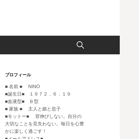
検
索:
プロフィール
■ 名前 ■ NINO
■誕生日■ １９７２．６．１９
■血液型■ Ｂ型
■ 家族 ■ 主人と娘と息子
■モットー■ 背伸びしない。自分の
大切なことを見失わない。毎日を心豊
かに楽しく過ごす！
■メールアドレス■