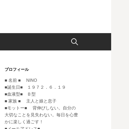
検
索:
プロフィール
■ 名前 ■ NINO
■誕生日■ １９７２．６．１９
■血液型■ Ｂ型
■ 家族 ■ 主人と娘と息子
■モットー■ 背伸びしない。自分の
大切なことを見失わない。毎日を心豊
かに楽しく過ごす！
■メールアドレス■