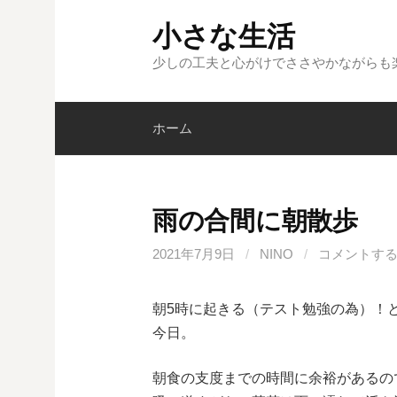
コ
小さな生活
ン
テ
少しの工夫と心がけでささやかながらも
ン
ツ
ホーム
へ
ス
キ
ッ
雨の合間に朝散歩
プ
2021年7月9日
/
NINO
/
コメントす
朝5時に起きる（テスト勉強の為）！
今日。
朝食の支度までの時間に余裕があるの