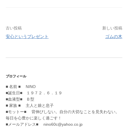
投
古い投稿
新しい投稿
安心というプレゼント
ゴムの木
稿
ナ
ビ
ゲ
プロフィール
ー
■ 名前 ■ NINO
シ
■誕生日■ １９７２．６．１９
■血液型■ Ｂ型
ョ
■ 家族 ■ 主人と娘と息子
ン
■モットー■ 背伸びしない。自分の大切なことを見失わない。
毎日を心豊かに楽しく過ごす！
■メールアドレス■ nino60c@yahoo.co.jp