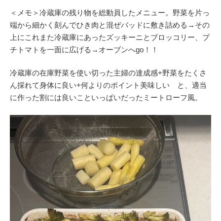
＜メモ＞冷蔵庫の残り物を総動員したメニュー。野菜を片っ
端から細かく刻んでひき肉と混ぜバッドに敷き詰める→その
上にこれまた冷蔵庫にあったズッキーニとブロッコリー、プ
チトマトを一面に広げる→オーブンへgo！！
冷蔵庫の在庫野菜を使い切った主婦の達成感+野菜をたくさ
ん採れて身体に良い+何よりのポイント美味しい と、適当
に作った割には良いこといっぱいだったミートローフ風。