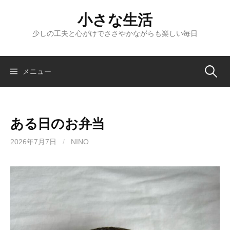
コ
小さな生活
ン
テ
少しの工夫と心がけでささやかながらも楽しい毎日
ン
ツ
へ
検
メニュー
ス
キ
索:
ッ
ある日のお弁当
プ
2026年7月7日
/
NINO