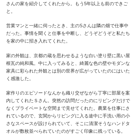
さんの家を紹介してくれたから。もう5年以上も前のできご
と。
営業マンと一緒に伺ったとき、主のSさんは隣の畑で仕事中
だった。事情を聞くと仕事を中断し、どうぞどうぞと私たち
を家の中に招き入れてくれた。
家の外観は、京都の蔵を思わせるような白い塗り壁に黒い屋
根瓦の純和風。中に入ってみると、綺麗な色の壁やモダンな
家具に彩られた外観とは別の世界が広がっていたのにはいた
く感激した。
家作りのエピソードなんかも織り交ぜながら丁寧に部屋を案
内してくれたＳさん。突然の訪問だったのにリビングだけで
なくプライベートな空間まで見せてくれた。農業を仕事にさ
れているので、玄関からリビングに入る途中に手洗い用の小
さなスペースが設けられていて、そこに清潔そうなハンドタ
オルが数枚並べられていたのがすごく印象に残っている。