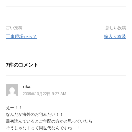
投
古い投稿
新しい投稿
工事現場から？
嫁入り衣装
稿
ナ
ビ
7件のコメント
ゲ
ー
rika
シ
2008年10月22日 9:27 AM
ョ
えー！！
ン
なんだか海外のお宅みたい！！
最初読んでいるとご年配の方かと思っていたら
そうじゃなくって同世代なんですね！！