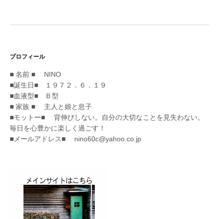
プロフィール
■ 名前 ■ NINO
■誕生日■ １９７２．６．１９
■血液型■ Ｂ型
■ 家族 ■ 主人と娘と息子
■モットー■ 背伸びしない。自分の大切なことを見失わない。
毎日を心豊かに楽しく過ごす！
■メールアドレス■ nino60c@yahoo.co.jp