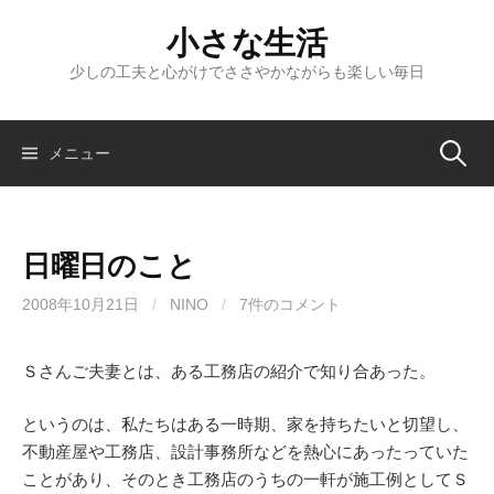
コ
小さな生活
ン
テ
少しの工夫と心がけでささやかながらも楽しい毎日
ン
ツ
へ
検
メニュー
ス
キ
索:
ッ
日曜日のこと
プ
2008年10月21日
/
NINO
/
7件のコメント
Ｓさんご夫妻とは、ある工務店の紹介で知り合あった。
というのは、私たちはある一時期、家を持ちたいと切望し、
不動産屋や工務店、設計事務所などを熱心にあったっていた
ことがあり、そのとき工務店のうちの一軒が施工例としてＳ