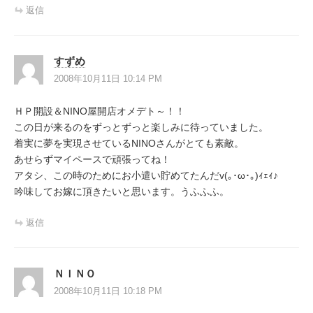
返信
すずめ
2008年10月11日 10:14 PM
ＨＰ開設＆NINO屋開店オメデト～！！
この日が来るのをずっとずっと楽しみに待っていました。
着実に夢を実現させているNINOさんがとても素敵。
あせらずマイペースで頑張ってね！
アタシ、この時のためにお小遣い貯めてたんだv(｡･ω･｡)ｨｪｨ♪
吟味してお嫁に頂きたいと思います。うふふふ。
返信
ＮＩＮＯ
2008年10月11日 10:18 PM