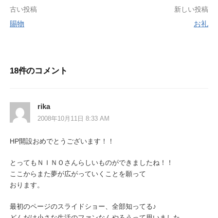
投
古い投稿
新しい投稿
賜物
お礼
稿
ナ
ビ
18件のコメント
ゲ
ー
rika
シ
2008年10月11日 8:33 AM
ョ
HP開設おめでとうございます！！
ン
とってもＮＩＮＯさんらしいものができましたね！！
ここからまた夢が広がっていくことを願って
おります。
最初のページのスライドショー、全部知ってる♪
どんだけ小さな生活のファンなんやろうって思いました。