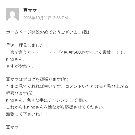
豆ママ
2008年10月11日 2:38 PM
ホームページ開設おめでとうございます{祝}
早速、拝見しました！
一言で言うと・・・・・・『<色:#ff6600>すっごく素敵！！！
』
ninoさん。
さすがやわ～。
豆ママはブログを頑張ります(笑）
たまに見てくれれば幸いです。コメントいただけると飛び上がる
程喜びます(笑）
ninoさん、色々な事にチャレンジして凄い。
これからもninoさんを陰ながら応援させてください。
頑張って下さいね！！
豆ママ