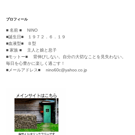
プロフィール
■ 名前 ■ NINO
■誕生日■ １９７２．６．１９
■血液型■ Ｂ型
■ 家族 ■ 主人と娘と息子
■モットー■ 背伸びしない。自分の大切なことを見失わない。
毎日を心豊かに楽しく過ごす！
■メールアドレス■ nino60c@yahoo.co.jp