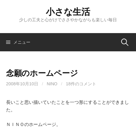
コ
小さな生活
ン
テ
少しの工夫と心がけでささやかながらも楽しい毎日
ン
ツ
へ
検
メニュー
ス
キ
索:
ッ
念願のホームページ
プ
2008年10月10日
/
NINO
/
18件のコメント
長いこと思い描いていたことを一つ形にすることができまし
た。
ＮＩＮＯのホームページ。