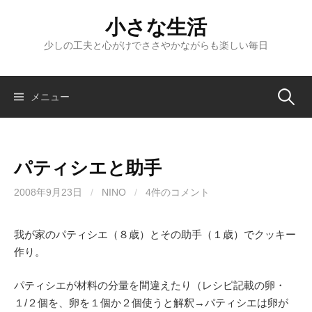
コ
小さな生活
ン
テ
少しの工夫と心がけでささやかながらも楽しい毎日
ン
ツ
へ
検
メニュー
ス
キ
索:
ッ
パティシエと助手
プ
2008年9月23日
/
NINO
/
4件のコメント
我が家のパティシエ（８歳）とその助手（１歳）でクッキー
作り。
パティシエが材料の分量を間違えたり（レシピ記載の卵・
１/２個を、卵を１個か２個使うと解釈→パティシエは卵が