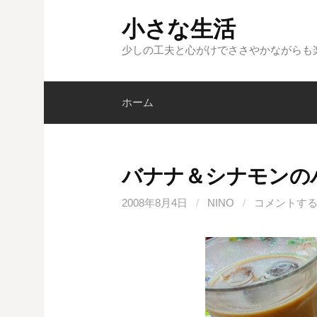
コ
小さな生活
ン
テ
少しの工夫と心がけでささやかながらも
ン
ツ
ホーム
へ
ス
キ
ッ
バナナ＆シナモンの
プ
2008年8月4日
/
NINO
/
コメントす