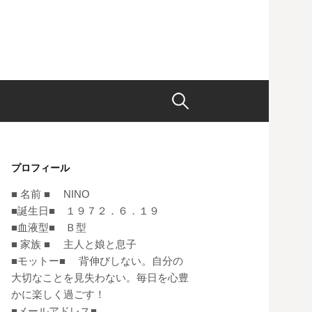
検
索:
プロフィール
■ 名前 ■ NINO
■誕生日■ １９７２．６．１９
■血液型■ Ｂ型
■ 家族 ■ 主人と娘と息子
■モットー■ 背伸びしない。自分の
大切なことを見失わない。毎日を心豊
かに楽しく過ごす！
■メールアドレス■