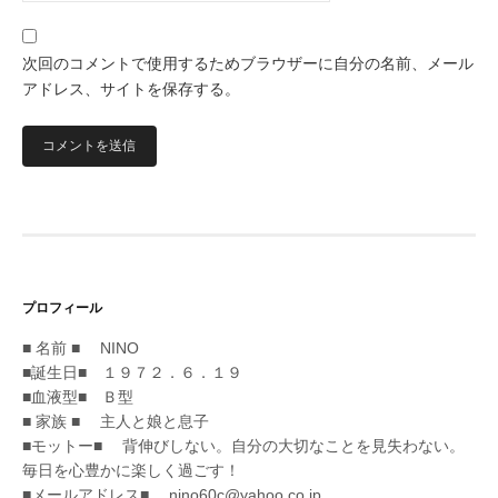
次回のコメントで使用するためブラウザーに自分の名前、メール
アドレス、サイトを保存する。
プロフィール
■ 名前 ■ NINO
■誕生日■ １９７２．６．１９
■血液型■ Ｂ型
■ 家族 ■ 主人と娘と息子
■モットー■ 背伸びしない。自分の大切なことを見失わない。
毎日を心豊かに楽しく過ごす！
■メールアドレス■ nino60c@yahoo.co.jp