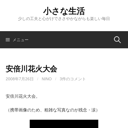
コ
小さな生活
ン
テ
少しの工夫と心がけでささやかながらも楽しい毎日
ン
ツ
へ
検
メニュー
ス
キ
索:
ッ
安倍川花火大会
プ
2008年7月26日
/
NINO
/
3件のコメント
安倍川花火大会。
（携帯画像のため、粗雑な写真なのが残念・涙）