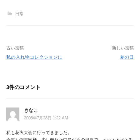
日常
投
古い投稿
新しい投稿
私の入れ物コレクションに
夏の日
稿
ナ
ビ
3件のコメント
ゲ
ー
きなこ
シ
2008年7月28日 1:22 AM
ョ
私も花火大会に行ってきました。
ン
今年も例年同様 少し離れた中島付近の河原で オットと犬と3