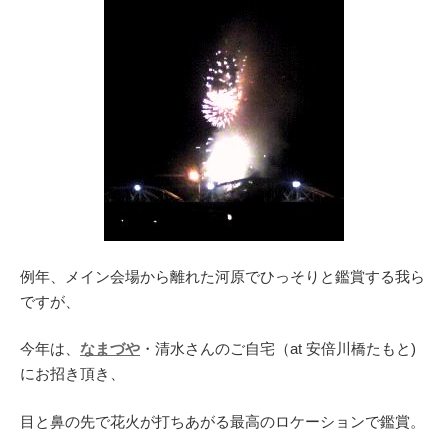
例年、メイン会場から離れた河原でひっそりと鑑賞する我ら
ですが、
今年は、
なまづや
・清水さんのご自宅（at 安倍川橋たもと)
にお招き頂き、
目と鼻の先で花火が打ちあがる最高のロケーションで鑑賞。