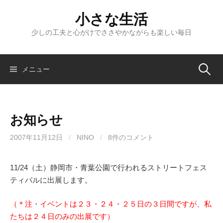
コ
小さな生活
ン
テ
少しの工夫と心がけでささやかながらも楽しい毎日
ン
ツ
へ
検
メニュー
ス
キ
索:
ッ
お知らせ
プ
2007年11月12日
/
NINO
/
8件のコメント
11/24（土）静岡市・青葉公園で行われるストリートフェス
ティバルに出展します。
（＊注・イベントは２３・２４・２５日の３日間ですが、私
たちは２４日のみの出展です）