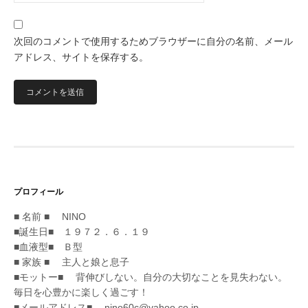
次回のコメントで使用するためブラウザーに自分の名前、メール
アドレス、サイトを保存する。
プロフィール
■ 名前 ■ NINO
■誕生日■ １９７２．６．１９
■血液型■ Ｂ型
■ 家族 ■ 主人と娘と息子
■モットー■ 背伸びしない。自分の大切なことを見失わない。
毎日を心豊かに楽しく過ごす！
■メールアドレス■ nino60c@yahoo.co.jp