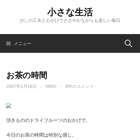
コ
小さな生活
ン
テ
少しの工夫と心がけでささやかながらも楽しい毎日
ン
ツ
へ
検
メニュー
ス
キ
索:
ッ
お茶の時間
プ
2007年1月26日
/
NINO
/
8件のコメント
頂きもののドライフルーツのおかげで、
今日のお茶の時間は特別な感じ。