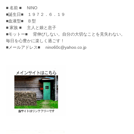
■ 名前 ■ NINO
■誕生日■ １９７２．６．１９
■血液型■ Ｂ型
■ 家族 ■ 主人と娘と息子
■モットー■ 背伸びしない。自分の大切なことを見失わない。
毎日を心豊かに楽しく過ごす！
■メールアドレス■ nino60c@yahoo.co.jp