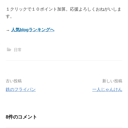
１クリックで１０ポイント加算。応援よろしくおねがいしま
す。
→
人気blogランキングへ
日常
投
古い投稿
新しい投稿
鉄のフライパン
一人じゃんけん
稿
ナ
ビ
8件のコメント
ゲ