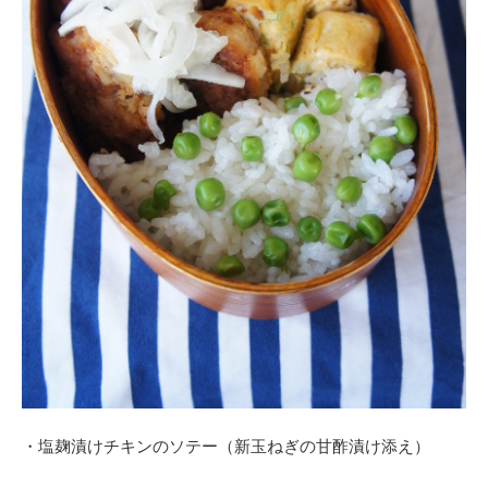
・塩麹漬けチキンのソテー（新玉ねぎの甘酢漬け添え）