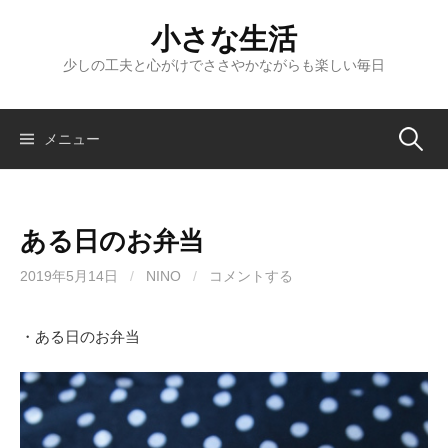
コ
小さな生活
ン
テ
少しの工夫と心がけでささやかながらも楽しい毎日
ン
ツ
へ
検
メニュー
ス
キ
索:
ッ
ある日のお弁当
プ
2019年5月14日
/
NINO
/
コメントする
・ある日のお弁当