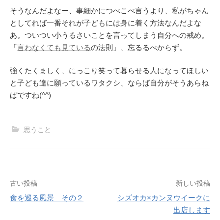
そうなんだよなー、事細かにつべこべ言うより、私がちゃん
としてれば一番それが子どもには身に着く方法なんだよな
あ。ついつい小うるさいことを言ってしまう自分への戒め。
「
言わなくても見ている
の法則」、忘るるべからず。
強くたくましく、にっこり笑って暮らせる人になってほしい
と子ども達に願っているワタクシ、ならば自分がそうあらね
ばですね(^^)
思うこと
投
古い投稿
新しい投稿
食を巡る風景 その２
シズオカ×カンヌウイークに
稿
出店します