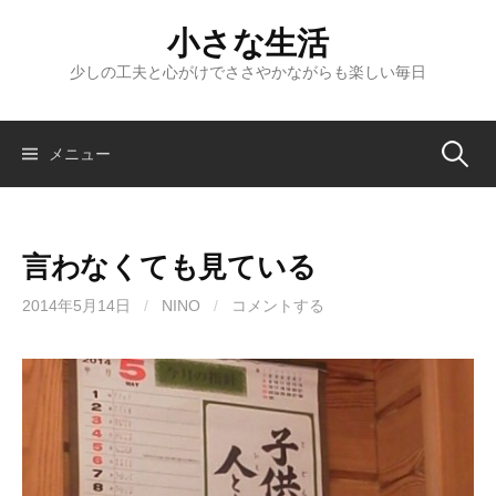
コ
小さな生活
ン
テ
少しの工夫と心がけでささやかながらも楽しい毎日
ン
ツ
へ
検
メニュー
ス
キ
索:
ッ
言わなくても見ている
プ
2014年5月14日
/
NINO
/
コメントする