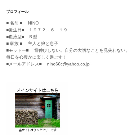
プロフィール
■ 名前 ■ NINO
■誕生日■ １９７２．６．１９
■血液型■ Ｂ型
■ 家族 ■ 主人と娘と息子
■モットー■ 背伸びしない。自分の大切なことを見失わない。
毎日を心豊かに楽しく過ごす！
■メールアドレス■ nino60c@yahoo.co.jp