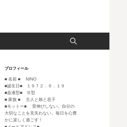
検
索:
プロフィール
■ 名前 ■ NINO
■誕生日■ １９７２．６．１９
■血液型■ Ｂ型
■ 家族 ■ 主人と娘と息子
■モットー■ 背伸びしない。自分の
大切なことを見失わない。毎日を心豊
かに楽しく過ごす！
■メールアドレス■