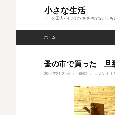
コ
小さな生活
ン
テ
少しの工夫と心がけでささやかながらも
ン
ツ
ホーム
へ
ス
キ
ッ
蚤の市で買った 旦
プ
2006年2月27日
/
NINO
/
コメントす