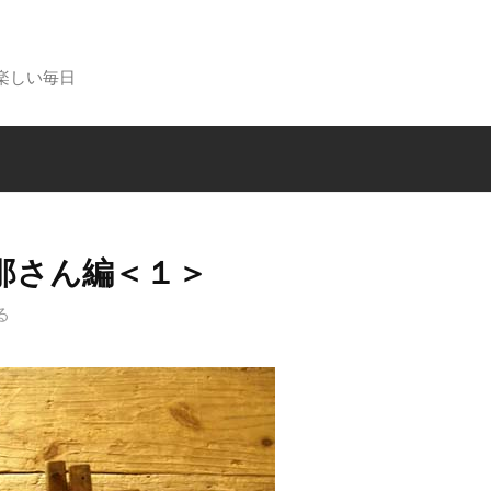
楽しい毎日
那さん編＜１＞
る