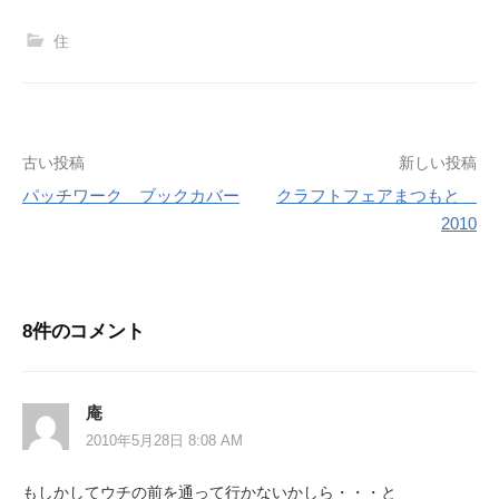
住
投
古い投稿
新しい投稿
パッチワーク ブックカバー
クラフトフェアまつもと
稿
2010
ナ
ビ
ゲ
8件のコメント
ー
シ
庵
2010年5月28日 8:08 AM
ョ
ン
もしかしてウチの前を通って行かないかしら・・・と