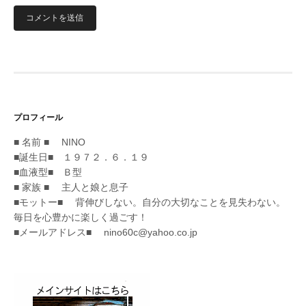
プロフィール
■ 名前 ■ NINO
■誕生日■ １９７２．６．１９
■血液型■ Ｂ型
■ 家族 ■ 主人と娘と息子
■モットー■ 背伸びしない。自分の大切なことを見失わない。
毎日を心豊かに楽しく過ごす！
■メールアドレス■ nino60c@yahoo.co.jp