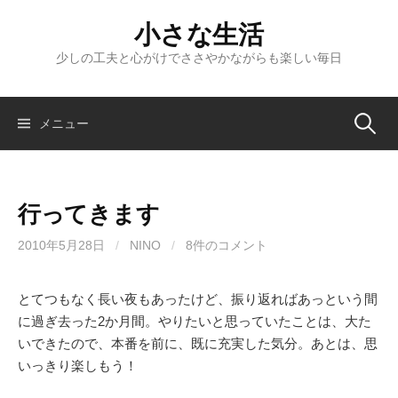
コ
小さな生活
ン
テ
少しの工夫と心がけでささやかながらも楽しい毎日
ン
ツ
へ
検
メニュー
ス
キ
索:
ッ
行ってきます
プ
2010年5月28日
/
NINO
/
8件のコメント
とてつもなく長い夜もあったけど、振り返ればあっという間
に過ぎ去った2か月間。やりたいと思っていたことは、大た
いできたので、本番を前に、既に充実した気分。あとは、思
いっきり楽しもう！