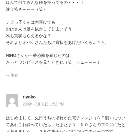
ほんで何でみんな銃を持ってるの～～～！
違う怖さ～～～（笑）
チビっ子くんは大喜びでも
おはさんは腰を抜かしてしまいそう！
私も賞状もらえるかな？
それよりオバケさんたちに賞状をあげたいくらい＾＾。
NINOさんが一番恐怖を感じたのは
きっとワンピースを見たときね（笑）ヒェ～～～！
返信
riyoko
2009年7月31日 1:52 PM
はじめまして。先日うちの壊れかた電子レンジ（ＧＥ製）につい
てあれこれ調べていたら、たまたまＮＩＮＯさんのブログにたど
り着きました。←ＧＥの電子レンジについてのページです。。