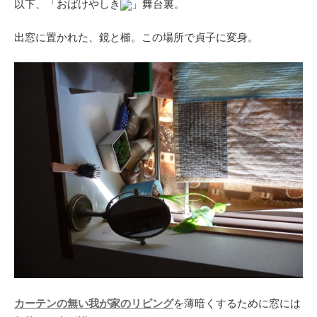
以下、「おばけやしき
」舞台裏。
出窓に置かれた、鏡と櫛。この場所で貞子に変身。
カーテンの無い我が家のリビング
を薄暗くするために窓には