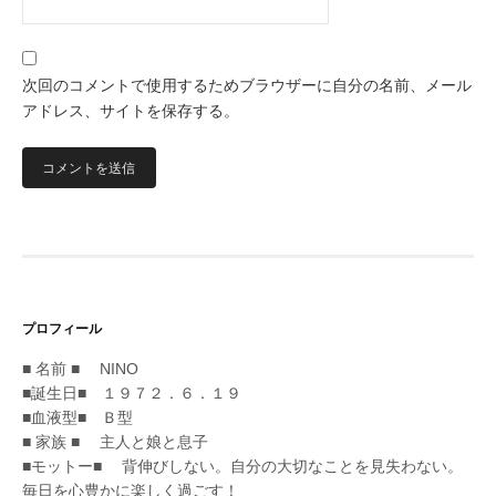
次回のコメントで使用するためブラウザーに自分の名前、メール
アドレス、サイトを保存する。
プロフィール
■ 名前 ■ NINO
■誕生日■ １９７２．６．１９
■血液型■ Ｂ型
■ 家族 ■ 主人と娘と息子
■モットー■ 背伸びしない。自分の大切なことを見失わない。
毎日を心豊かに楽しく過ごす！