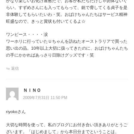
かなり楽しいお化け屋敷だで、お客が私たちだけじゃ勿体ないぐ
らい。すずめさんにも入ってもらって、銃で脅してくる貞子を是
非体験してもらいたいわ・笑。おばけちゃんたちはサービス精神
旺盛なので、きっと賞状も付いてくるよ☆
ワンピース・・・・涙
ワーホリに行っていたＵちゃんを訪ねたオーストラリアで買った
思い出の品。10年以上大切に扱ってきたのに、おばけちゃんたち
の手にかかればあっさり日除けグッズです・笑
返信
ＮＩＮＯ
2009年7月31日 11:50 PM
riyokoさん
大切な時間を使って、私のブログにお付き合い頂きありがとうご
ざいます。「はじめまして」から本日分までということは、