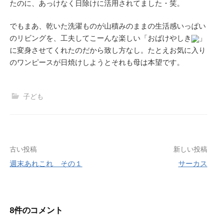
たのに、あっけなく日除けに活用されてました・笑。
でもまあ、乾いた洗濯ものが山積みのままの生活感いっぱい
のリビングを、工夫してこーんな楽しい「おばけやしき
」
に変身させてくれたのだから致し方なし。たとえお気に入り
のワンピースが日焼けしようとそれも母は本望です。
子ども
投
古い投稿
新しい投稿
週末あれこれ その１
サーカス
稿
ナ
ビ
8件のコメント