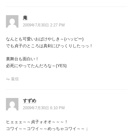
ゲ
ー
庵
シ
2009年7月30日 2:27 PM
ョ
なんとも可愛いおばけやしき～{ハッピー}
ン
でも貞子のところは真剣にびっくりしたっっ！
裏舞台も面白い！
必死にやってたんだろな～{YES}
返信
すずめ
2009年7月30日 6:10 PM
ヒェェェ～～貞子ォオオ～～～！
コワイ～～コワイ～～めっちゃコワイ～～；