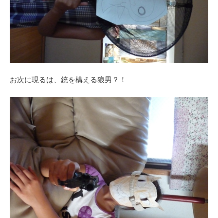
お次に現るは、銃を構える狼男？！