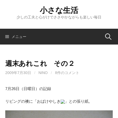
コ
小さな生活
ン
テ
少しの工夫と心がけでささやかながらも楽しい毎日
ン
ツ
へ
検
メニュー
ス
キ
索:
ッ
週末あれこれ その２
プ
2009年7月30日
/
NINO
/
8件のコメント
7月26日（日曜日）の記録
リビングの襖に「おばけやしき
」との張り紙。