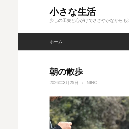
コ
小さな生活
ン
テ
少しの工夫と心がけでささやかながらも
ン
ツ
ホーム
へ
ス
キ
ッ
朝の散歩
プ
2026年3月29日
/
NINO