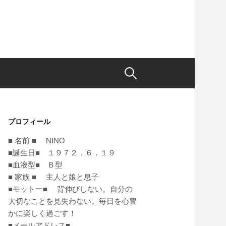
検
索:
プロフィール
■ 名前 ■ NINO
■誕生日■ １９７２．６．１９
■血液型■ Ｂ型
■ 家族 ■ 主人と娘と息子
■モットー■ 背伸びしない。自分の
大切なことを見失わない。毎日を心豊
かに楽しく過ごす！
■メールアドレス■