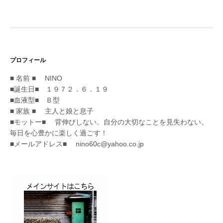
ナ
ビ
ゲ
プロフィール
ー
■ 名前 ■ NINO
シ
■誕生日■ １９７２．６．１９
■血液型■ Ｂ型
ョ
■ 家族 ■ 主人と娘と息子
ン
■モットー■ 背伸びしない。自分の大切なことを見失わない。
毎日を心豊かに楽しく過ごす！
■メールアドレス■ nino60c@yahoo.co.jp