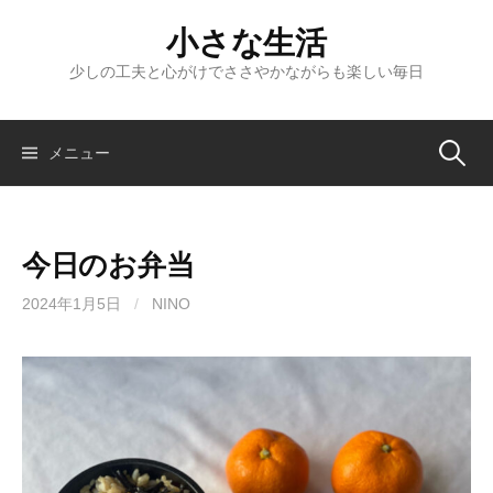
コ
小さな生活
ン
テ
少しの工夫と心がけでささやかながらも楽しい毎日
ン
ツ
へ
検
メニュー
ス
キ
索:
ッ
今日のお弁当
プ
2024年1月5日
/
NINO